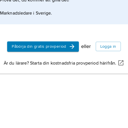
Prova det, du kommer att gilla det!
Marknadsledare i Sverige.
eller
Påbörja din gratis provperiod
Logga in
Är du lärare? Starta din kostnadsfria provperiod härifrån.