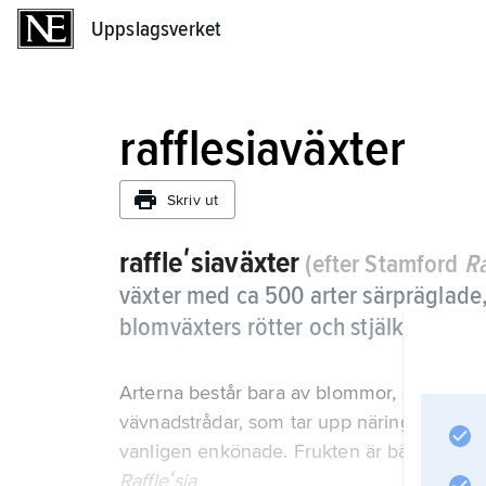
Uppslagsverket
Uppslagsverket
rafflesiaväxter
Skriv ut
raffleʹsiaväxter
(efter Stamford
Ra
växter med ca 500 arter särpräglade, 
blomväxters rötter och stjälkar i trop
Arterna består bara av blommor, som sitter
vävnadstrådar, som tar upp näring inuti vä
vanligen enkönade. Frukten är bär. Till famil
Raffleʹsia