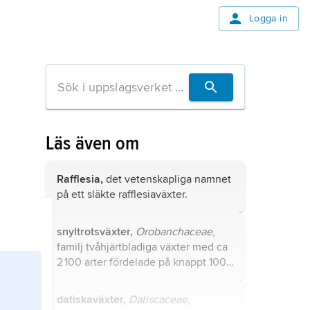
Logga in
Läs även om
Rafflesia,
det vetenskapliga namnet
på ett släkte rafflesiaväxter.
snyltrotsväxter,
Orobanchaceae
,
familj tvåhjärtbladiga växter med ca
2 100 arter fördelade på knappt 100
släkten.
datiskaväxter,
Datiscaceae
,