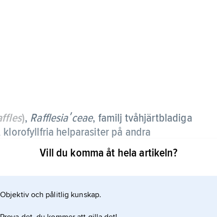
ffles
)
,
Rafflesiaʹceae
,
familj tvåhjärtbladiga
klorofyllfria helparasiter på andra
iska och subtropiska trakter.
Vill du komma åt hela artikeln?
 direkt på den växt som parasiteras, och av tunna
rdväxten. Blommorna har köttiga hylleblad och är
Objektiv och pålitlig kunskap.
jen förs bl.a. släktet