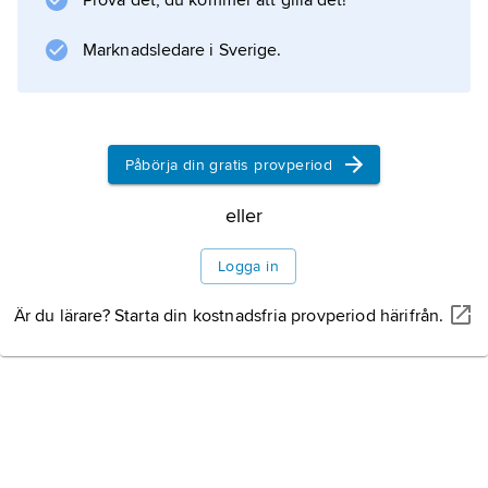
Prova det, du kommer att gilla det!
Marknadsledare i Sverige.
Påbörja din gratis provperiod
eller
Logga in
Är du lärare? Starta din kostnadsfria provperiod härifrån.