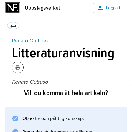
Uppslagsverket
Uppslagsverket
Logga in
Renato Guttuso
Litteraturanvisning
Renato Guttuso
, utst.kat., Moderna museet (1978).
Vill du komma åt hela artikeln?
Objektiv och pålitlig kunskap.
Information om artikeln