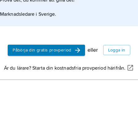
Prova det, du kommer att gilla det!
Marknadsledare i Sverige.
eller
Påbörja din gratis provperiod
Logga in
Är du lärare? Starta din kostnadsfria provperiod härifrån.