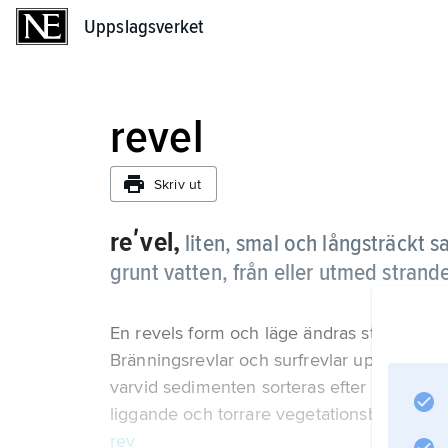
Uppslagsverket
Uppslagsverket
revel
Skriv ut
reʹvel,
liten, smal och långsträckt s
grunt vatten, från eller utmed stran
En revels form och läge ändras ständigt och
Bränningsrevlar och surfrevlar uppstår nä
varvid sedimenten sorteras efter kornstorle
liggande och torrare vegetationsbälte i en 
rev