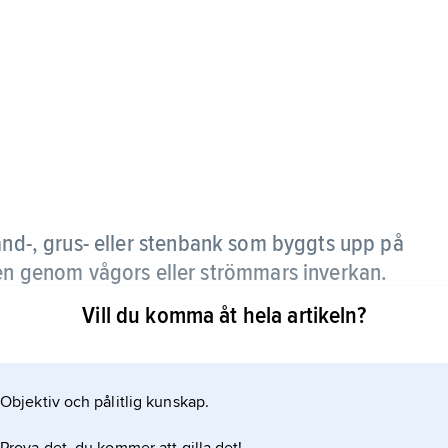
and-, grus- eller stenbank som byggts upp på
den genom vågors eller strömmars inverkan.
Vill du komma åt hela artikeln?
 följer skiftningarna i vattenmiljöns dynamik.
r vågorna bryter över en uppgrundande botten,
k. En revel kan även vara ett långsträckt, högre
Objektiv och pålitlig kunskap.
myr eller ett kärr. Jämför