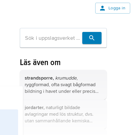
Logga in
Läs även om
strandsporre,
krumudde
,
ryggformad, ofta svagt bågformad
bildning i havet under eller precis
vid vattenytan.
jordarter,
naturligt bildade
avlagringar med lös struktur, dvs.
utan sammanhållande kemiska
bindningar mellan de fasta
partiklarna.