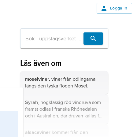
Logga in
Läs även om
moselviner,
viner från odlingarna
längs den tyska floden Mosel.
Syrah
, högklassig röd vindruva som
främst odlas i franska Rhônedalen
och i Australien, där druvan kallas för
Shiraz
.
alsaceviner
kommer från den