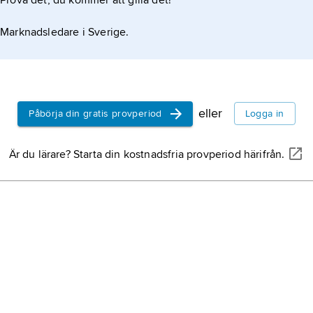
Prova det, du kommer att gilla det!
Marknadsledare i Sverige.
eller
Påbörja din gratis provperiod
Logga in
Är du lärare? Starta din kostnadsfria provperiod härifrån.