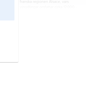
franska regionen Alsace, vars
vinodlingar omfattar cirka 12 000
hektar.
rhenviner,
viner från områdena kring
floden Rhen i Tyskland.
Rheingau
, vindistrikt mellan byarna
Hochheim och Lorch i delstaten
Hessen, Tyskland.
Gewürztraminer
,
Gewurztraminer
,
distinkt, vit vindruva med kryddig
och parfymerad doft och smak.
Muscat
, grupp druvsorter vars
druvor används både som ätdruvor
och för vinframställning.