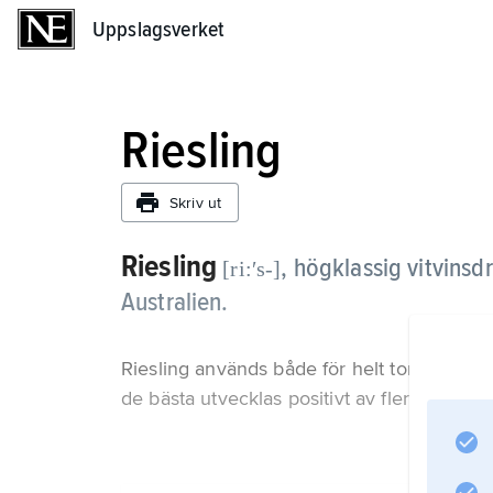
Uppslagsverket
Uppslagsverket
Riesling
Skriv ut
Riesling
,
högklassig vitvinsdr
[ri:ʹs-]
Australien.
Riesling används både för helt torra och fö
de bästa utvecklas positivt av flera års lagr