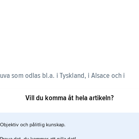
uva som odlas bl.a. i Tyskland, i Alsace och i
Vill du komma åt hela artikeln?
r mycket söta viner. Vinerna blir mycket friska, och
ing.
Objektiv och pålitlig kunskap.