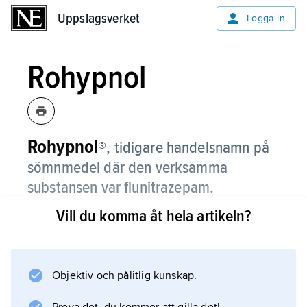
Uppslagsverket
Uppslagsverket
Logga in
Rohypnol
Rohypnol
®,
tidigare handelsnamn på
sömnmedel där den verksamma
substansen var flunitrazepam
.
Vill du komma åt hela artikeln?
Information om artikeln
Objektiv och pålitlig kunskap.