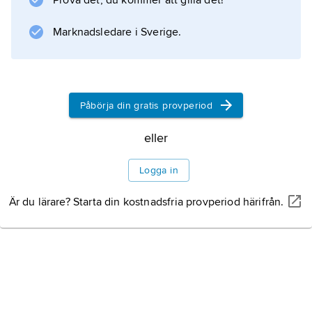
Prova det, du kommer att gilla det!
Marknadsledare i Sverige.
Påbörja din gratis provperiod
eller
Logga in
Är du lärare? Starta din kostnadsfria provperiod härifrån.