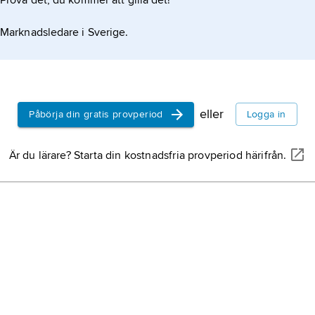
Prova det, du kommer att gilla det!
Marknadsledare i Sverige.
eller
Påbörja din gratis provperiod
Logga in
Är du lärare? Starta din kostnadsfria provperiod härifrån.