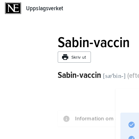
Uppslagsverket
Uppslagsverket
Sabin-vaccin
Skriv ut
Sabin-vaccin
(eft
[sæʹbin-]
Information om artikeln