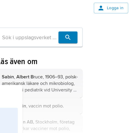
Logga in
Läs även om
Sabin
,
Albert B
ruce, 1906–93, polsk-
amerikansk läkare och mikrobiolog,
professor i pediatrik vid University of
Cincinnati 1939–71, därefter verksam
som forskare i USA och Israel till
Salk-vaccin
, vaccin mot
polio
.
1988.
SBL Vaccin AB,
Stockholm, företag
som tillverkar vacciner mot polio,