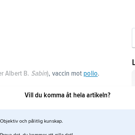
er Albert B.
Sabin
)
, vaccin mot
polio
.
Vill du komma åt hela artikeln?
Objektiv och pålitlig kunskap.