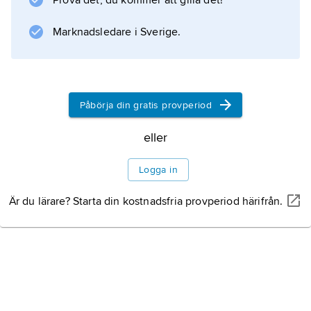
Prova det, du kommer att gilla det!
organisationer som utmärkt sig i sitt arbete för
mänskliga rättigheter.
Marknadsledare i Sverige.
Information om artikeln
Påbörja din gratis provperiod
eller
Logga in
Är du lärare? Starta din kostnadsfria provperiod härifrån.