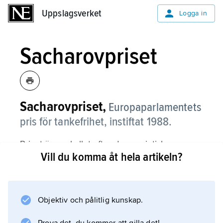
Uppslagsverket
Uppslagsverket
Logga in
Sacharovpriset
Sacharovpriset,
Europaparlamentets
pris för tankefrihet, instiftat 1988.
Priset är uppkallat efter den sovjetiske
Vill du komma åt hela artikeln?
vetenskapsmannen, dissidenten och
nobelpristagaren
Andrej Sacharov
och utdelas årligen. Prissumman utgörs av
Objektiv och pålitlig kunskap.
50 000 euro och går till personer och