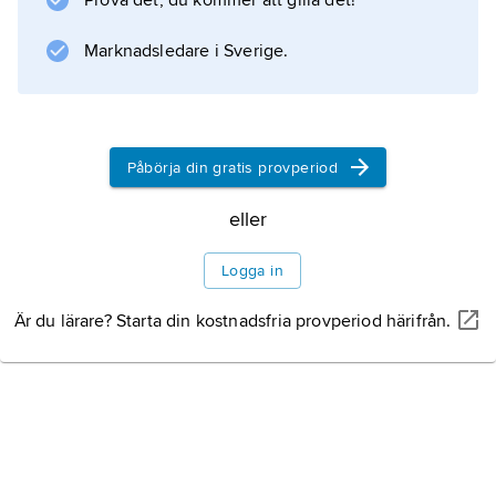
Prova det, du kommer att gilla det!
helvetierna
gjorde 58 f.Kr. ett försök att utvandra västerut
Marknadsledare i Sverige.
men stoppades av
Caesar
vid
Påbörja din gratis provperiod
Bibracte
i trakten av Autun. De västliga delarna av
eller
dagens Schweiz införlivades med de galliska
provinserna
Logga in
Är du lärare? Starta din kostnadsfria provperiod härifrån.
Information om artikeln