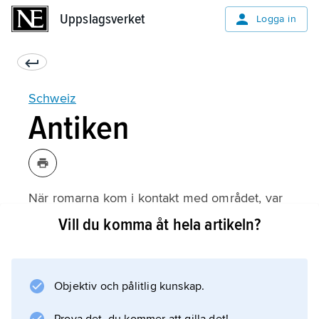
Uppslagsverket
Uppslagsverket
Logga in
Schweiz
Antiken
När romarna kom i kontakt med området, var
det bebott av en påtagligt heterogen
Vill du komma åt hela artikeln?
befolkning, främst
kelter
och
Objektiv och pålitlig kunskap.
räter
. De keltiska