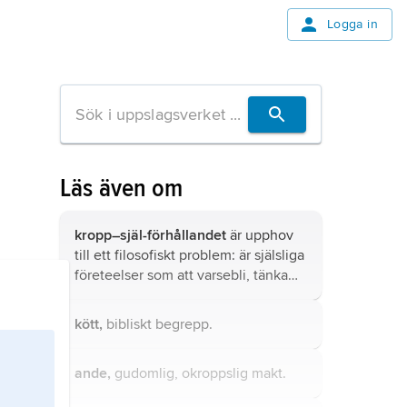
Logga in
Läs även om
kropp–själ-förhållandet
är upphov
till ett filosofiskt problem: är själsliga
företeelser som att varsebli, tänka
etc. distinkta från eller identiska
med kroppsliga företeelser som yttre
kött,
bibliskt begrepp.
beteenden eller processer i hjärna
och nervsystem? Eller, annorlunda
ande,
gudomlig, okroppslig makt.
uttryckt, betecknar mentala termer
eller predikat som ”att se något rött”,