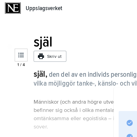
Uppslagsverket
Uppslagsverket
själ
Skriv ut
1
/
4
själ,
den del av en individs personl
vilka möjliggör tanke-, känslo- och vil
Människor (och andra högre utvecklade dju
befinner sig också i olika mentala tillstånd.
omtänksamma eller egoistiska – i form av
sover.