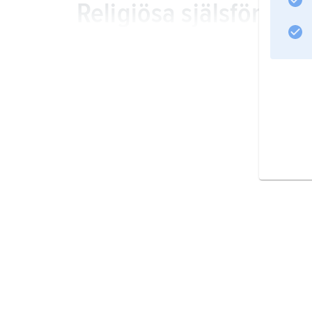
Religiösa själsförestä
Folktrons själsförestä
Litteraturanvisning
Information om artikeln