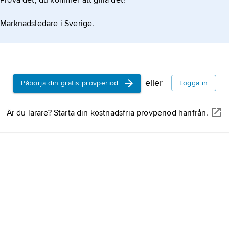
Prova det, du kommer att gilla det!
llningar
Marknadsledare i Sverige.
llningar
eller
Påbörja din gratis provperiod
Logga in
Är du lärare? Starta din kostnadsfria provperiod härifrån.