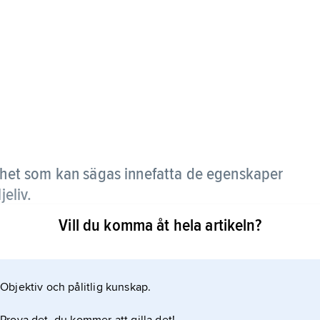
ighet som kan sägas innefatta de egenskaper
jeliv.
Vill du komma åt hela artikeln?
r) är inte uteslutande kroppsliga organismer, de
 De tänker och varseblir, älskar och hatar, är
 drömmar är de på något sätt medvetna även då de
Objektiv och pålitlig kunskap.