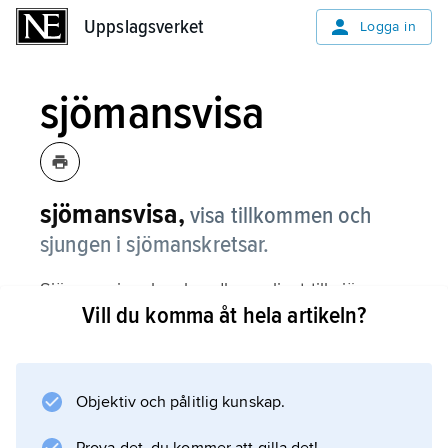
Uppslagsverket
Uppslagsverket
Logga in
sjömansvisa
sjömansvisa,
visa tillkommen och
sjungen i sjömanskretsar.
Sjömansvisor kan handla om livet till sjöss, om
Vill du komma åt hela artikeln?
avsked till kärestan eller skildra en viss seglats
med ett namngivet fartyg. Vissa sjömansvisor
fungerade också som rytmiska arbetsvisor
ombord; se
Objektiv och pålitlig kunskap.
shanty