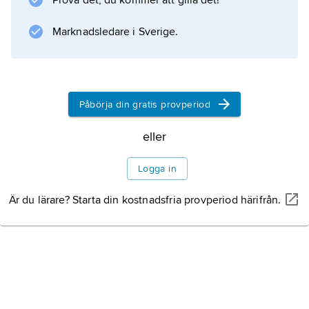
Prova det, du kommer att gilla det!
. I Sverige har sjömansvisor samlats in och
publicerats av sjökaptenen Sigurd Sternvall
Marknadsledare i Sverige.
(1886–1951),
Sång under segel
(1935). – Sjömansvisan som
Påbörja din gratis provperiod
eller
Information om artikeln
Logga in
Är du lärare? Starta din kostnadsfria provperiod härifrån.