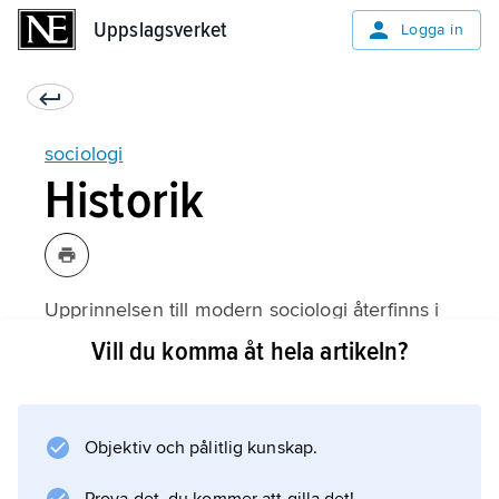
Uppslagsverket
Uppslagsverket
Logga in
sociologi
Historik
Upprinnelsen till modern sociologi återfinns i
det tidiga 1800-talets Europa, en period som
Vill du komma åt hela artikeln?
utmärktes av snabba samhällsomvandlingar.
Övergången från äldre samhällsordningar till
industrialiserade nationalstater medförde en
Objektiv och pålitlig kunskap.
stark social oro, framför allt markerad av vad
som kallades ”den sociala frågan”, som