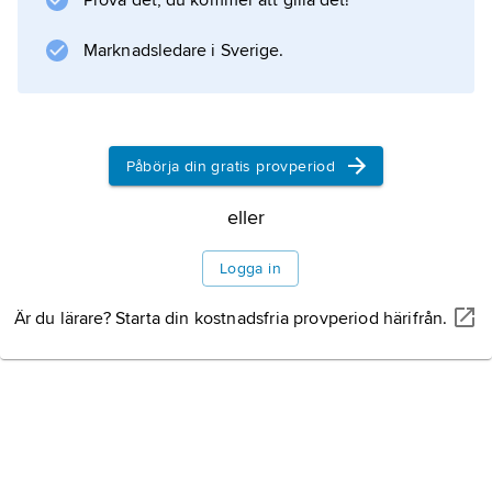
Prova det, du kommer att gilla det!
betecknade uppkomsten av en ny typ av
fattigdom. Förändringarna och
Marknadsledare i Sverige.
Information om artikeln
Påbörja din gratis provperiod
eller
Logga in
Är du lärare? Starta din kostnadsfria provperiod härifrån.