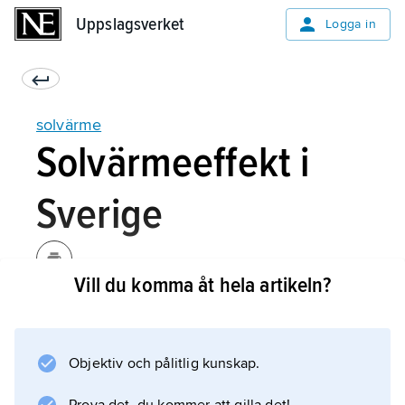
Uppslagsverket
Uppslagsverket
Logga in
solvärme
Solvärmeeffekt i
Sverige
Vill du komma åt hela artikeln?
I Sverige fanns 2008 en total solfångararea av
ca 300 000 m
2
Objektiv och pålitlig kunskap.
installerad, varav en fjärdedel i större system
för flerfamiljshus eller i fjärrvärmenät. Detta