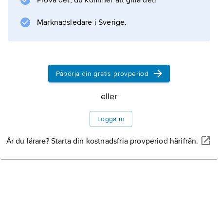
Prova det, du kommer att gilla det!
vithåriga även på ovansidan. Arten hör
hemma på sandiga
Marknadsledare i Sverige.
Information om artikeln
Påbörja din gratis provperiod
eller
Logga in
Är du lärare? Starta din kostnadsfria provperiod härifrån.