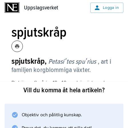
Uppslagsverket
Uppslagsverket
Logga in
spjutskråp
spjutskråp,
Petasiʹtes spuʹrius
, art i
familjen korgblommiga växter.
Det är en flerårig, 10–40 cm hög ört med
Vill du komma åt hela artikeln?
under blomningen i april–maj blekt gula
blomkorgar i klase i toppen på en stjälk med
gröngula, fjällika blad. Efter blomningen
utvecklas långskaftade, spjutlika och undertill
Objektiv och pålitlig kunskap.
vitt filthåriga rosettblad; som unga är bladen