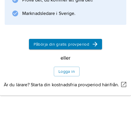
Prova det, du kommer att gilla det!
Marknadsledare i Sverige.
Påbörja din gratis provperiod
eller
Logga in
Är du lärare? Starta din kostnadsfria provperiod härifrån.