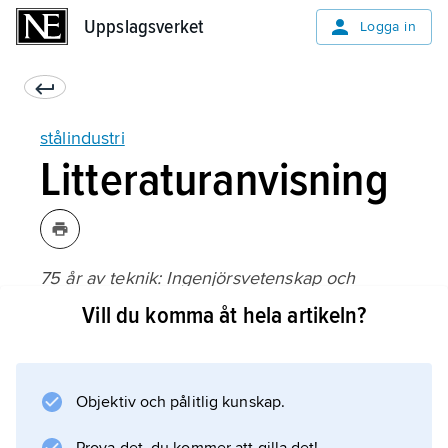
Uppslagsverket
Uppslagsverket
Logga in
stålindustri
Litteraturanvisning
75 år av teknik: Ingenjörsvetenskap och
industriell utveckling 1919–1994
Vill du komma åt hela artikeln?
, utgiven. av IVA (1994);
Objektiv och pålitlig kunskap.
Information om artikeln