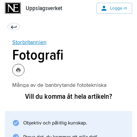
Uppslagsverket
Uppslagsverket
Logga in
Storbritannien
Fotografi
Många av de banbrytande fototekniska
uppfinningarna har gjorts av britter, men den
Vill du komma åt hela artikeln?
brittiska fotoindustrin har ändå fört en
undanskymd tillvaro internationellt sett.
Betydligt större har framgångarna varit på det
Objektiv och pålitlig kunskap.
bildmässiga planet. Fotografer som
David Octavius Hill