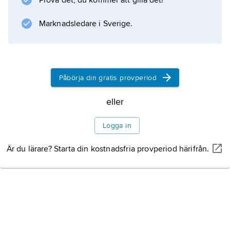
Prova det, du kommer att gilla det!
,
Henry Peach Robinson
Marknadsledare i Sverige.
,
Oscar Gustav Rejlander
och
Påbörja din gratis provperiod
Julia Margaret Cameron
var verksamma i mitten av 1800-talet och har
eller
vunnit världsrykte inom den
Logga in
Är du lärare? Starta din kostnadsfria provperiod härifrån.
Information om artikeln