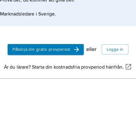
Prova det, du kommer att gilla det!
Marknadsledare i Sverige.
eller
Påbörja din gratis provperiod
Logga in
Är du lärare? Starta din kostnadsfria provperiod härifrån.