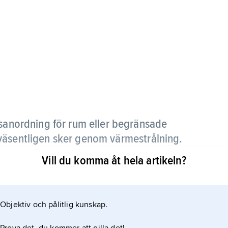
nordning för rum eller begränsade
väsentligen sker genom värmestrålning.
Vill du komma åt hela artikeln?
ill värme först i och med att den träffar en yta.
Objektiv och pålitlig kunskap.