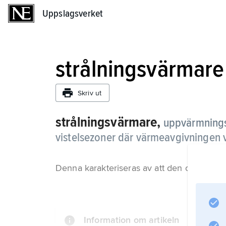
Uppslagsverket
Uppslagsverket
strålningsvärmare
Skriv ut
strålningsvärmare,
uppvärmningsa
vistelsezoner där värmeavgivningen 
Denna karakteriseras av att den omvandlas t
Information om artikeln