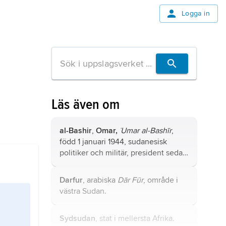
Logga in
Läs även om
al-Bashir
,
Omar,
˙Umar al-Bashīr
,
född 1 januari 1944, sudanesisk
politiker och militär, president sedan
1991–2019 (i praktiken statschef från
1989).
Darfur
, arabiska
Dār Fūr
, område i
västra Sudan.
Sydsudan
, stat i mellersta Afrika.