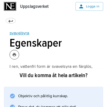
Uppslagsverket
Uppslagsverket
Logga in
svavelsyra
Egenskaper
I ren, vattenfri form är svavelsyra en färglös,
tjockflytande och tung vätska med fryspunkt
Vill du komma åt hela artikeln?
10,4 °C, kokpunkt 279,6 °C och densitet 1,8356
g/cm
3
Objektiv och pålitlig kunskap.
vid 15 °C. Den bildas genom reaktion mellan
svaveltrioxid och vatten under stark