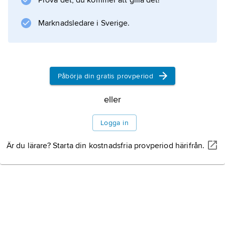
Prova det, du kommer att gilla det!
värmeutveckling:
Marknadsledare i Sverige.
Information om artikeln
Påbörja din gratis provperiod
eller
Logga in
Är du lärare? Starta din kostnadsfria provperiod härifrån.