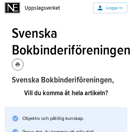
Uppslagsverket
Uppslagsverket
Logga in
Svenska
Bokbinderiföreningen
Svenska Bokbinderiföreningen,
SBI
,
branschorganisation för
Vill du komma åt hela artikeln?
bokbinderiföretagen, grundad 1900
men med rötter från 1630, då
bokbindarämbetets skrå fastställdes.
Objektiv och pålitlig kunskap.
Namnet var vid bildandet Sveriges