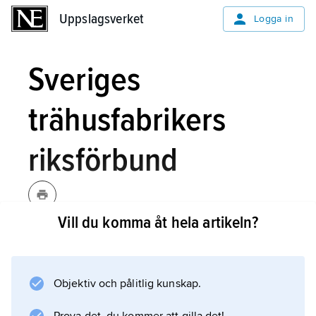
Uppslagsverket
Uppslagsverket
Logga in
Sveriges
trähusfabrikers
riksförbund
Vill du komma åt hela artikeln?
Sveriges trähusfabrikers
riksförbund,
Stockholm,
branschorganisation, bildad 1943, för
Objektiv och pålitlig kunskap.
företag som tillverkar och/eller säljer