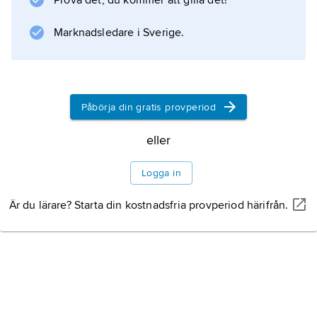
Prova det, du kommer att gilla det!
såsom patrull- och bevakningsfartyg,
passagerarfärjor, stridsbåtar samt
Marknadsledare i Sverige.
kombinerade bil- och passagerarkatamaraner.
Påbörja din gratis provperiod
Information om artikeln
eller
Logga in
Är du lärare? Starta din kostnadsfria provperiod härifrån.