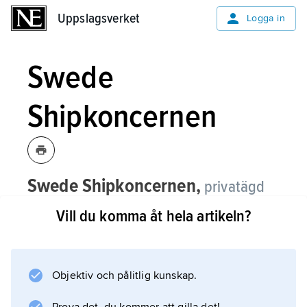
Uppslagsverket
Uppslagsverket
Logga in
Swede
Shipkoncernen
Swede Shipkoncernen,
privatägd
varvskoncern vars rötter är verksamhet
Vill du komma åt hela artikeln?
vid Djupviks Varv på Tjörn.
Under 1980-talet expanderade koncernen
genom köp av flera mindre varv. Koncernen
Objektiv och pålitlig kunskap.
är inriktad på tillverkning av specialfartyg,