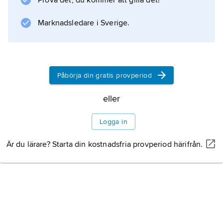
Prova det, du kommer att gilla det!
Information om artikeln
Marknadsledare i Sverige.
Påbörja din gratis provperiod
eller
Logga in
Är du lärare? Starta din kostnadsfria provperiod härifrån.