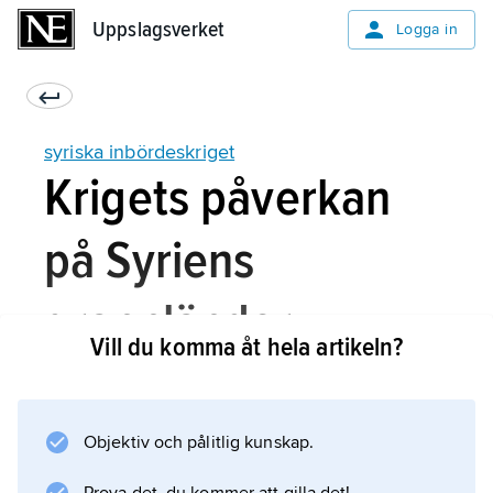
Uppslagsverket
Uppslagsverket
Logga in
syriska inbördeskriget
Krigets påverkan
på Syriens
grannländer
Vill du komma åt hela artikeln?
Effekterna för Syriens grannländer har varit
Objektiv och pålitlig kunskap.
betydligt allvarligare än för de europeiska
staterna. Syrienkriget bidrog starkt till Iraks