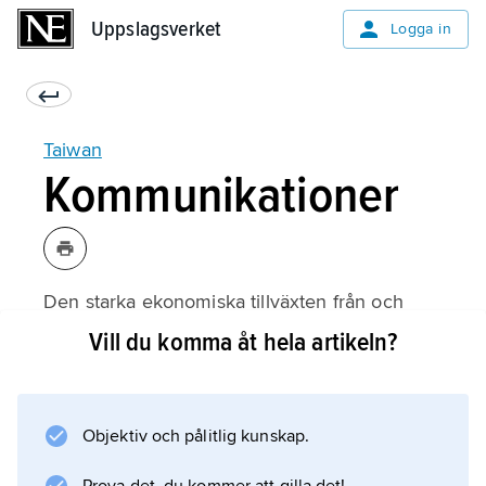
Uppslagsverket
Uppslagsverket
Logga in
Taiwan
Kommunikationer
Den starka ekonomiska tillväxten från och
med 1960-talet satte kraftig press på
Vill du komma åt hela artikeln?
transportanläggningarna, och framför allt
vägar och hamnar byggdes ut i stor skala.
Men sedan 1980-talet har trängsel- och
Objektiv och pålitlig kunskap.
miljöproblemen ökat, främst relaterat till
godstrafiken.