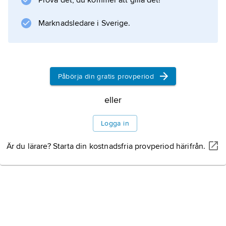
Prova det, du kommer att gilla det!
Marknadsledare i Sverige.
Information om artikeln
Påbörja din gratis provperiod
eller
Logga in
Är du lärare? Starta din kostnadsfria provperiod härifrån.