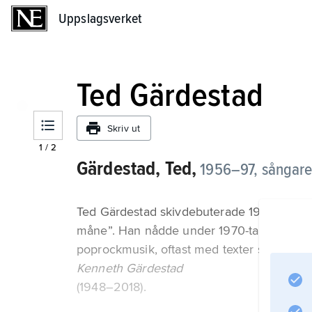
Uppslagsverket
Uppslagsverket
Ted Gärdestad
Skriv ut
1
/
2
Gärdestad, Ted,
1956–97, sångare
Ted Gärdestad skivdebuterade 1971 och slo
måne”. Han nådde under 1970-talet stor po
poprockmusik, oftast med texter skrivna a
Kenneth Gärdestad
(1948–2018).