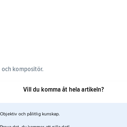
 och kompositör.
g igenom följande år med ”Jag vill ha en egen
Vill du komma åt hela artikeln?
pularitet med en melodiös tonårsinriktad
v brodern
Objektiv och pålitlig kunskap.