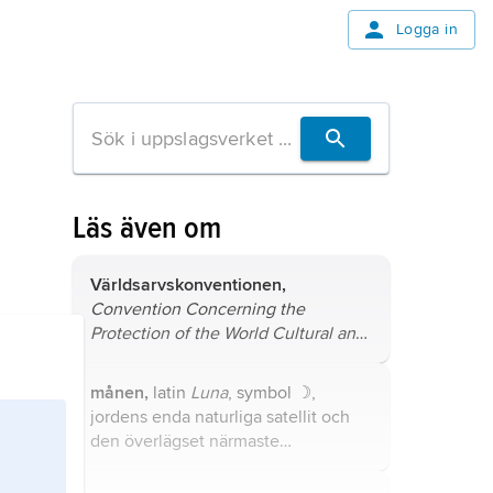
Logga in
Läs även om
Världsarvskonventionen,
Convention Concerning the
Protection of the World Cultural and
Natural Heritage
, oftast kallad
World
Heritage Convention
, internationell
månen,
latin
Luna
, symbol
☽
,
överenskommelse om skydd för
jordens enda naturliga satellit och
världens kultur- och naturarv,
den överlägset närmaste
antagen av UNESCO:s
himlakroppen av betydande storlek.
generalförsamling i Paris 1972.