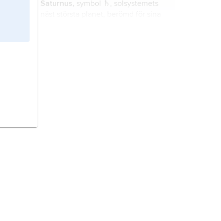
Saturnus,
symbol ♄, solsystemets
näst största planet, berömd för sina
vackra ringar.
solsystemet,
solen och dess
närmaste omgivning i Vintergatan,
utåt begränsat av
Oorts kometmoln
,
cirka 1 ljusår från solen.
Eurovision Song Contest
,
Eurovisionsschlagerfestivalen
,
Mélodie Grand Prix
,
populärmusiktävling anordnad
årligen sedan 1956 av
Mars,
symbol ♂, den yttersta av de
organisationen EBU (Eurovisionen).
jordliknande planeterna, kallad ”den
röda planeten”.
komet
, liten isrik kropp i
omloppsbana kring solen, vanligen
hemmahörande i
Oorts kometmoln
.