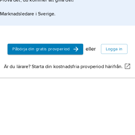
Prova det, du kommer att gilla det!
Marknadsledare i Sverige.
eller
Påbörja din gratis provperiod
Logga in
Är du lärare? Starta din kostnadsfria provperiod härifrån.