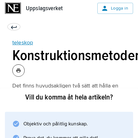
Uppslagsverket
Uppslagsverket
Logga in
teleskop
Konstruktionsmetode
Det finns huvudsakligen två sätt att hålla en
teleskopspegel i perfekt form. Det klassiska
Vill du komma åt hela artikeln?
sättet har varit att göra spegeln så styv (dvs.
tjock) att den inte deformeras nämnvärt av sin
egen tyngd. Nackdelen är att stora speglar då
Objektiv och pålitlig kunskap.
blir mycket tunga och svåra att montera. På
senare tid har