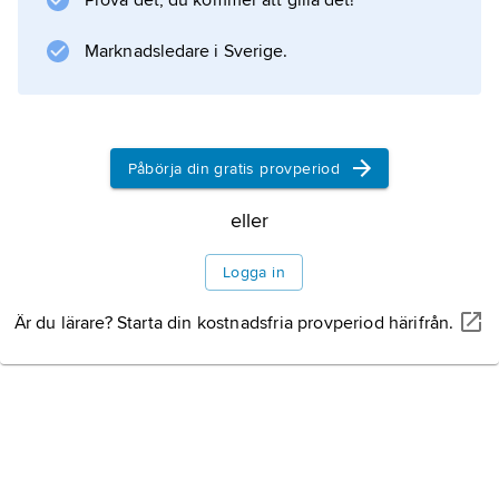
Prova det, du kommer att gilla det!
Marknadsledare i Sverige.
Information om artikeln
Påbörja din gratis provperiod
eller
Logga in
Är du lärare? Starta din kostnadsfria provperiod härifrån.