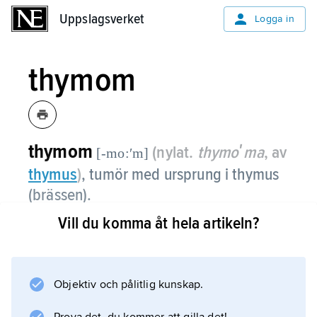
Uppslagsverket
Uppslagsverket
Logga in
thymom
thymom
(nylat.
thymoʹma
, av
[-mo:ʹm]
thymus
)
, tumör med ursprung i thymus
(brässen).
Vill du komma åt hela artikeln?
Thymom har oftast en komplex
vävnadsuppbyggnad med en blandning av
epitelceller och lymfocyter. Flera varianter
finns med varierande kliniska egenskaper.
Objektiv och pålitlig kunskap.
Tumörerna kan sprida sig lokalt med inväxt i