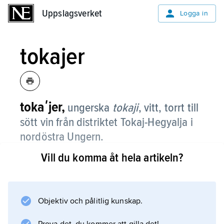
Uppslagsverket
Uppslagsverket
Logga in
tokajer
tokaʹjer,
ungerska
tokaji
,
vitt, torrt till
sött vin från distriktet Tokaj-Hegyalja i
nordöstra Ungern.
Vill du komma åt hela artikeln?
Detta vindistrikt har hört till den yppersta
världseliten för söta viner alltsedan 1600-talet.
Heta somrar och höstar samt fuktighet från
floden Tisza ger en lämplig miljö för ädelröta.
Objektiv och pålitlig kunskap.
Druvsorten Furmint dominerar i tokajer, men