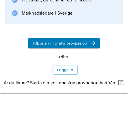
Prova det, du kommer att gilla det!
även Hárslevelü används. Furmint ger must
med både hög friskhet och stor sötma.
Marknadsledare i Sverige.
Information om artikeln
Påbörja din gratis provperiod
eller
Logga in
Är du lärare? Starta din kostnadsfria provperiod härifrån.