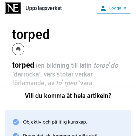
Uppslagsverket
Uppslagsverket
Logga in
torped
torped
(en bildning till latin
torpeʹdo
’darrocka’, vars stötar verkar
förlamande, av
toʹrpeo
’vara
förlamad’)
,
i vatten självgående vapen,
Vill du komma åt hela artikeln?
avsett att träffa ett fientligt fartygs
undervattenskropp.
Objektiv och pålitlig kunskap.
En torped skjuts från ytfartyg och ubåtar ur
torpedtuber