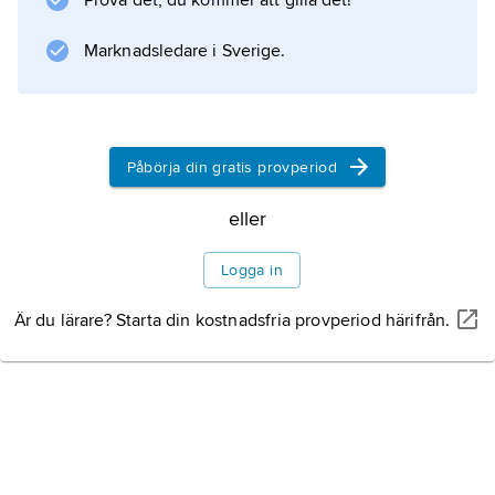
Prova det, du kommer att gilla det!
med komprimerad luft som verkade på
Marknadsledare i Sverige.
Information om artikeln
Påbörja din gratis provperiod
eller
Logga in
Är du lärare? Starta din kostnadsfria provperiod härifrån.