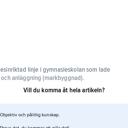
kesinriktad linje i gymnasieskolan som lade
g och anläggning (markbyggnad).
Vill du komma åt hela artikeln?
av det treåriga
Objektiv och pålitlig kunskap.