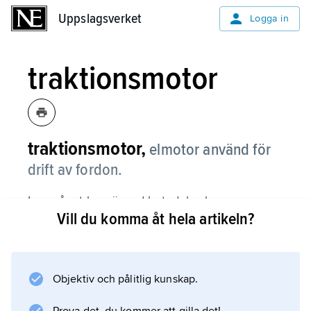
Uppslagsverket
Uppslagsverket
Logga in
traktionsmotor
traktionsmotor,
elmotor använd för
drift av fordon.
I en något begränsad betydelse kan man avse
Vill du komma åt hela artikeln?
en typ av kommutatormaskin för växelström
som tidigare användes i ellok. Dessa är
numera ersatta av omriktarmatade
elektriska maskiner
Objektiv och pålitlig kunskap.
.