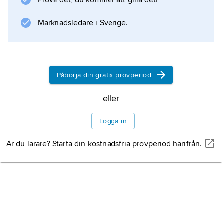
Prova det, du kommer att gilla det!
Marknadsledare i Sverige.
Information om artikeln
Påbörja din gratis provperiod
eller
Logga in
Är du lärare? Starta din kostnadsfria provperiod härifrån.