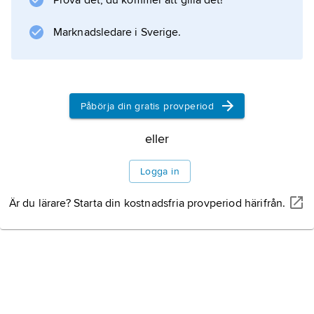
Prova det, du kommer att gilla det!
erytro-
).
Marknadsledare i Sverige.
Information om artikeln
Påbörja din gratis provperiod
eller
Logga in
Är du lärare? Starta din kostnadsfria provperiod härifrån.