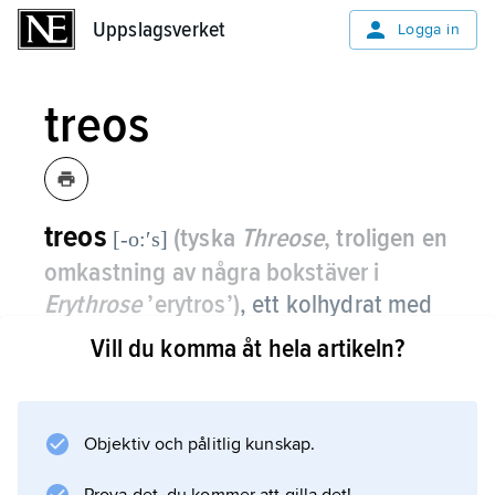
Uppslagsverket
Uppslagsverket
Logga in
treos
treos
(tyska
Threose
, troligen en
[-o:ʹs]
omkastning av några bokstäver i
Erythrose
’erytros’)
,
ett kolhydrat med
fyra kolatomer i kedjan.
Vill du komma åt hela artikeln?
Det förekommer inte i naturen utan framställs
syntetiskt. Treos används som
referenssubstans inom stereokemin och har
Objektiv och pålitlig kunskap.
gett upphov till erytro/treo-nomenklaturen (se