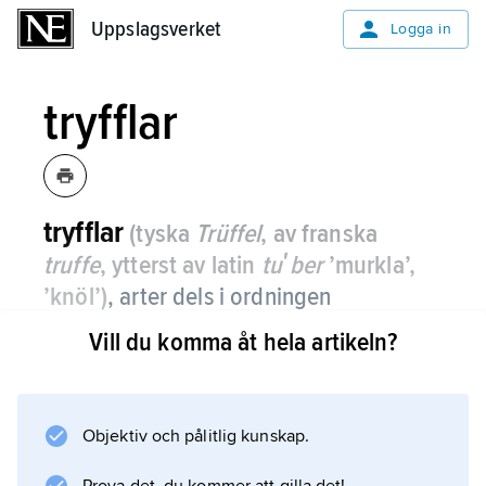
Uppslagsverket
Uppslagsverket
Logga in
tryfflar
tryfflar
(tyska
Trüffel
, av franska
truffe
, ytterst av latin
tuʹber
’murkla’,
’knöl’)
,
arter dels i ordningen
tryffelsvampar (
Tuberaʹles
) bland
Vill du komma åt hela artikeln?
sporsäckssvamparna, dels bland
buksvamparna hos basidsvamparna.
Objektiv och pålitlig kunskap.
Arter i ordningen tryffelsvampar är i storlek
från en hasselnöt till en knuten hand. De