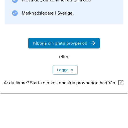
Prova det, du kommer att gilla det!
växer ofta i ädellövskog, ca 3–4 cm under
markytan.
Marknadsledare i Sverige.
Mathistoria
Påbörja din gratis provperiod
eller
Information om artikeln
Logga in
Är du lärare? Starta din kostnadsfria provperiod härifrån.