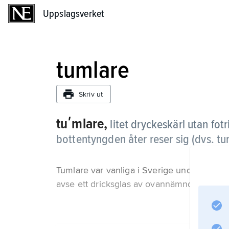
Uppslagsverket
Uppslagsverket
tumlare
Skriv ut
tuʹmlare,
litet dryckeskärl utan fot
bottentyngden åter reser sig (dvs. t
Tumlare var vanliga i Sverige under 1600-
avse ett dricksglas av ovannämnda form m