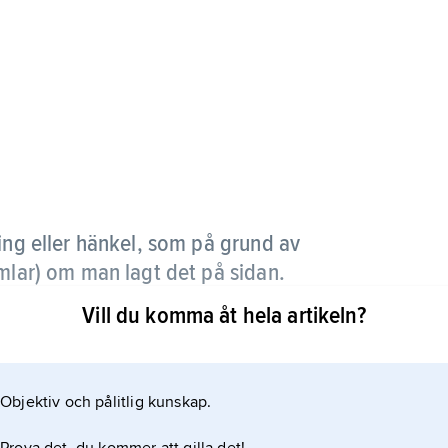
ring eller hänkel, som på grund av
umlar) om man lagt det på sidan.
Vill du komma åt hela artikeln?
talets slut och under 1700-talet. Numera kan termen
en utan egenskapen att kunna resa sig.
Objektiv och pålitlig kunskap.