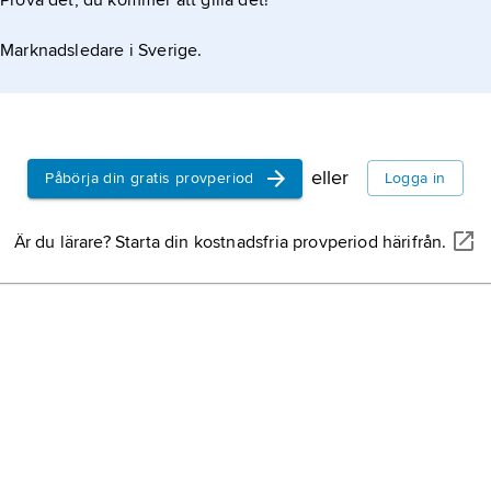
Prova det, du kommer att gilla det!
Marknadsledare i Sverige.
eller
Påbörja din gratis provperiod
Logga in
Är du lärare? Starta din kostnadsfria provperiod härifrån.