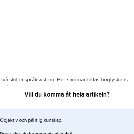
a två skilda språksystem. Här sammanfattas högtyskans
 från cirka 750. Perioden fram till omkring 1050 kallas
Vill du komma åt hela artikeln?
gar från latin. Ordet
Objektiv och pålitlig kunskap.