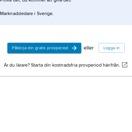
Prova det, du kommer att gilla det!
der ’folkspråklig (i
Marknadsledare i Sverige.
eller
Påbörja din gratis provperiod
Logga in
Är du lärare? Starta din kostnadsfria provperiod härifrån.