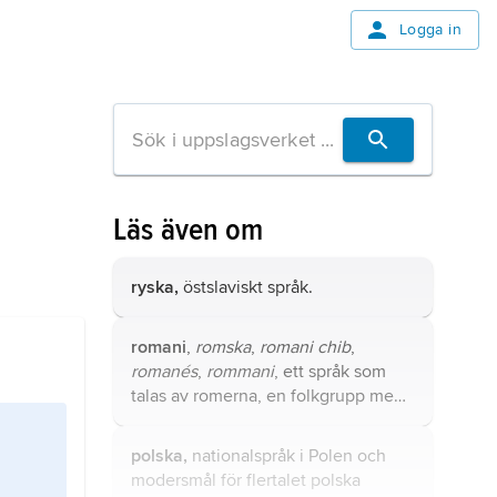
Logga in
Läs även om
ryska,
östslaviskt språk.
romani
,
romska
,
romani chib
,
romanés
,
rommani
, ett språk som
talas av
romerna
, en folkgrupp med
ursprung i Indien, i dag spridd över
stora delar av världen.
polska,
nationalspråk i Polen och
modersmål för flertalet polska