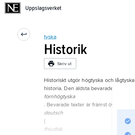
Uppslagsverket
Uppslagsverket
tyska
Historik
Skriv ut
Historiskt utgör högtyska och lågtysk
historia. Den äldsta bevarade texten är
fornhögtyska
. Bevarade texter är främst översättnin
deutsch
(
thiudisk