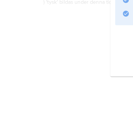
) ’tysk’ bildas under denna tid och bety
Information om artikeln