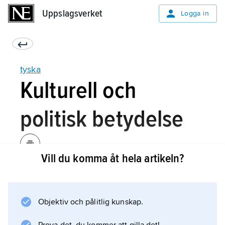
Uppslagsverket
Uppslagsverket
Logga in
tyska
Kulturell och
politisk betydelse
Vill du komma åt hela artikeln?
Tyskans ställning som internationellt
kommunikationsmedel har till en del politiska
och befolkningshistoriska orsaker. Det tyska
Objektiv och pålitlig kunskap.
språkområdet var fram till andra världskrigets
slut mycket större än nu, tyska var