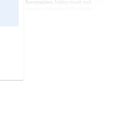
Euromajdan,
folklig revolt mot
regimen i Ukraina 2013–14 efter
presidentens vägran att underteckna
ett utlovat samarbets- och
handelsavtal med EU.
Krim,
ryska och ukrainska
Krym
,
2
halvö i södra Ukraina; 25 500 km
, 2
miljoner invånare (2014).
Ukrainakonflikten,
Ukrainakriget
, politisk och
militär konflikt mellan Ukraina och
Ryssland som inleddes 2014.
Kiev,
ukrainska
Kyjiv
, huvudstad i
Ukraina; 3 miljoner invånare (2022).