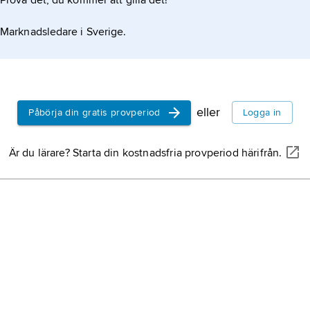
Prova det, du kommer att gilla det!
Marknadsledare i Sverige.
rund
eller
Påbörja din gratis provperiod
Logga in
Är du lärare? Starta din kostnadsfria provperiod härifrån.