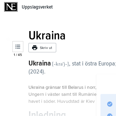
Uppslagsverket
Uppslagsverket
Ukraina
Skriv ut
1
/
45
Ukraina
,
stat i östra Europ
[-kraʹj-]
(2024).
Ukraina gränsar till Belarus i norr, till Ryss
Ungern i väster samt till Rumänien och Mol
havet i söder. Huvudstad är Kiev (3 miljon
Inledning