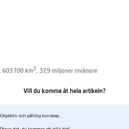
2
a; 603 700 km
, 37,9 miljoner invånare
Vill du komma åt hela artikeln?
land i norr och öster, till Polen, Slovakien och
davien i sydväst. Vidare har landet kust mot Svarta
er invånare, 2022).
Objektiv och pålitlig kunskap.