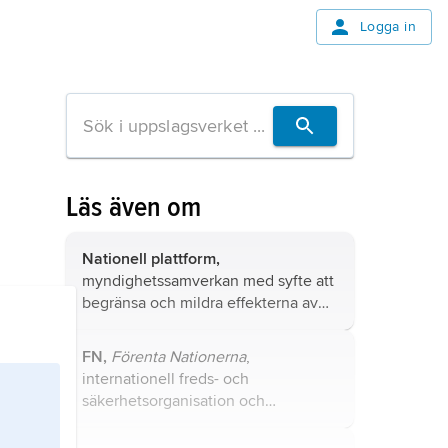
Logga in
Läs även om
Nationell plattform,
myndighetssamverkan med syfte att
begränsa och mildra effekterna av
naturolyckor.
FN,
Förenta Nationerna
,
internationell freds- och
säkerhetsorganisation och
institution för mellanfolkligt
samarbete, bildad vid andra