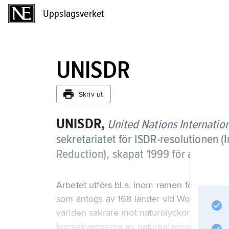
Uppslagsverket
Uppslagsverket
UNISDR
Skriv ut
UNISDR,
United Nations Internation
sekretariatet för ISDR-resolutionen (I
Reduction), skapat 1999 för att imp
Arbetet utförs bl.a. inom ramen för Hyogo
som antogs av 168 länder vid World Disast
världen säkrare mot naturolyckor genom a
konsekvenserna av naturkatastrofer.