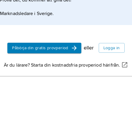
Prova det, du kommer att gilla det!
Marknadsledare i Sverige.
eller
Påbörja din gratis provperiod
Logga in
Är du lärare? Starta din kostnadsfria provperiod härifrån.