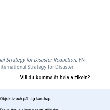
al Strategy for Disaster Reduction
,
FN-
nternational Strategy for Disaster
lementera denna.
Vill du komma åt hela artikeln?
 Framework for Action, en 10-årig verksamhetsplan
er Reduction Conference 2005. Syftet är att göra
Objektiv och pålitlig kunskap.
rbete med att reducera riskerna för och minska