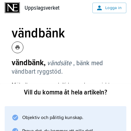
Uppslagsverket
Uppslagsverket
Logga in
vändbänk
vändbänk,
vändsäte
, bänk med
vändbart ryggstöd.
Möbeltypen, av medeltida, nordeuropeiskt
Vill du komma åt hela artikeln?
ursprung, har varit vanlig i svenska bondehem
under framförallt 1600- och 1700-talen. Utan
att flytta på bänken kunde man med ett enkelt
handgrepp ändra plats, sitta vänd mot bordet
Objektiv och pålitlig kunskap.
eller eldstaden. Vändbänken förekom även i