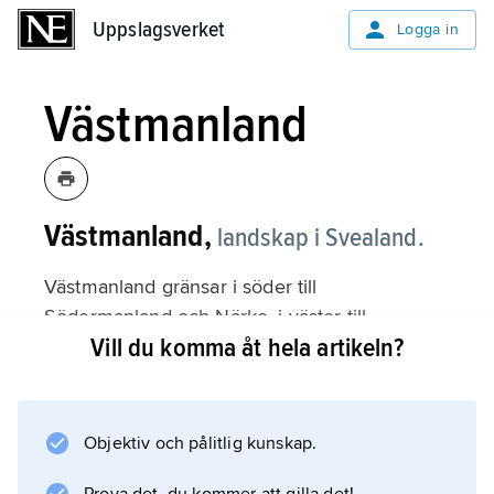
Uppslagsverket
Uppslagsverket
Logga in
Västmanland
Västmanland,
landskap i Svealand.
Västmanland gränsar i söder till
Södermanland och Närke, i väster till
Vill du komma åt hela artikeln?
Värmland, i norr till Dalarna och i öster till
Uppland; 8 404 km
2
, 320 378 invånare (2024). Den östra delen av
Objektiv och pålitlig kunskap.
landskapet utgör huvuddelen av
Västmanlands län. De västra delarna av