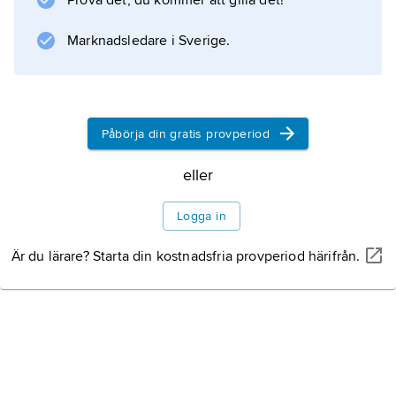
Prova det, du kommer att gilla det!
landskapet ingår i Örebro län (Hällefors,
Marknadsledare i Sverige.
Ljusnarsbergs, Lindesbergs och
Naturlandskap och
kulturlandskap
Påbörja din gratis provperiod
eller
Terrängformer och
Logga in
berggrund
Är du lärare? Starta din kostnadsfria provperiod härifrån.
Klimat
Växtliv
Djurliv