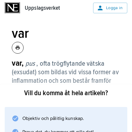
Uppslagsverket
Uppslagsverket
Logga in
var
var,
pus
, ofta trögflytande vätska
(exsudat) som bildas vid vissa former av
inflammation och som består framför
allt av levande och döda vita
Vill du komma åt hela artikeln?
blodkroppar (särskilt neutrofila
granulocyter) samt vävnadsvätska.
Objektiv och pålitlig kunskap.
Var bildas främst vid infektioner med vissa
varframkallande (pyogena) bakterier men