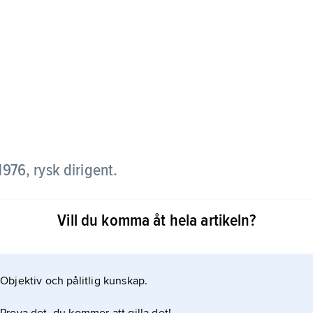
1976, rysk dirigent.
rvatoriet i födelsestaden Sankt Petersburg, där han
Vill du komma åt hela artikeln?
igent för stadens Statliga akademiska
gste någonsin chefsdirigent för Royal Liverpool
ill 2021.
Objektiv och pålitlig kunskap.