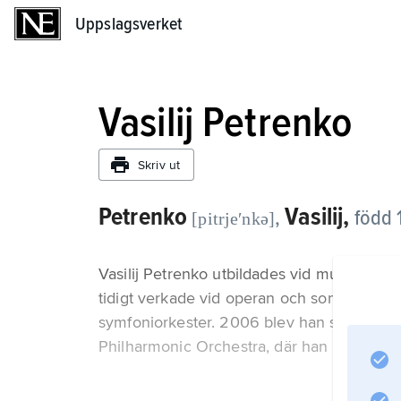
Uppslagsverket
Uppslagsverket
Vasilij Petrenko
Skriv ut
Petrenko
Vasilij,
,
född 
[pitrjeʹnkə]
Vasilij Petrenko utbildades vid musikkonse
tidigt verkade vid operan och som chefsdir
symfoniorkester. 2006 blev han som den yn
Philharmonic Orchestra, där han stannade t