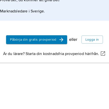
Prova det, du kommer att gilla det!
Marknadsledare i Sverige.
eller
Påbörja din gratis provperiod
Logga in
Är du lärare? Starta din kostnadsfria provperiod härifrån.