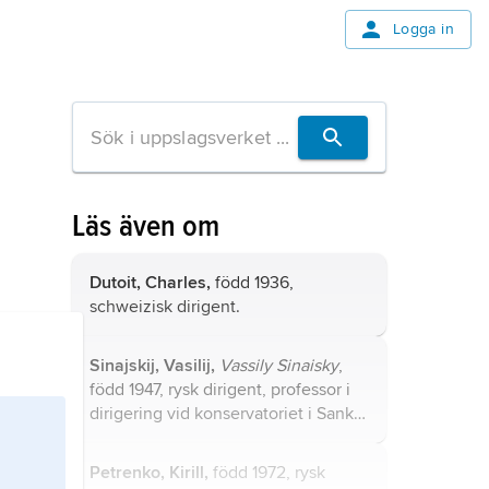
Logga in
Läs även om
Dutoit, Charles,
född 1936,
schweizisk dirigent.
Sinajskij, Vasilij,
Vassily Sinaisky
,
född 1947, rysk dirigent, professor i
dirigering vid konservatoriet i Sankt
Petersburg.
Petrenko, Kirill,
född 1972, rysk