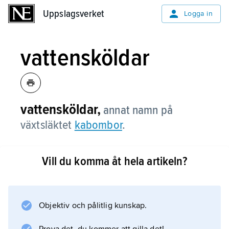
Uppslagsverket
Uppslagsverket
Logga in
vattensköldar
vattensköldar,
annat namn på
växtsläktet
kabombor
.
Vill du komma åt hela artikeln?
Information om artikeln
Objektiv och pålitlig kunskap.