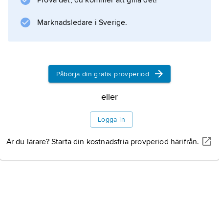
Prova det, du kommer att gilla det!
Marknadsledare i Sverige.
Påbörja din gratis provperiod
eller
Logga in
Är du lärare? Starta din kostnadsfria provperiod härifrån.