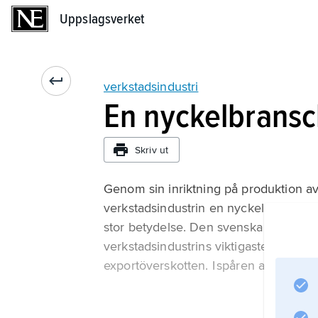
Uppslagsverket
Uppslagsverket
verkstadsindustri
En nyckelbrans
Skriv ut
Genom sin inriktning på produktion av k
verkstadsindustrin en nyckelbransch i
stor betydelse. Den svenska industri
verkstadsindustrins viktigaste varugr
exportöverskotten. I spåren av den ö