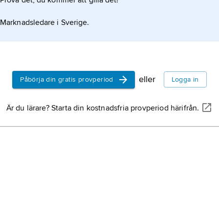
Prova det, du kommer att gilla det!
Marknadsledare i Sverige.
eller
Påbörja din gratis provperiod
Logga in
Är du lärare? Starta din kostnadsfria provperiod härifrån.