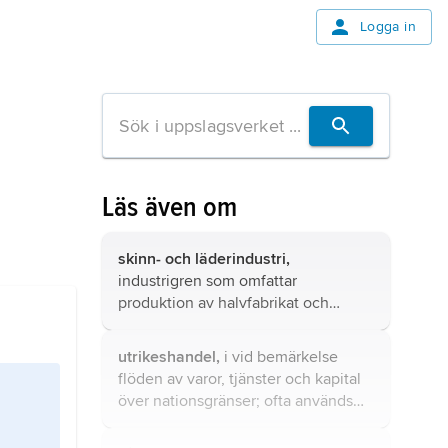
Logga in
Läs även om
skinn- och läderindustri,
industrigren som omfattar
produktion av halvfabrikat och
färdiga produkter med hudar, skinn
och pälsverk som råvara.
utrikeshandel,
i vid bemärkelse
flöden av varor, tjänster och kapital
över nationsgränser; ofta används
dock en snävare definition som
endast inbegriper den fysiska