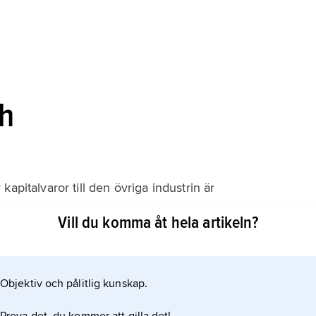
ch
apitalvaror till den övriga industrin är
 industrisamhället. För svensk ekonomi är branschen av
Vill du komma åt hela artikeln?
varuexporten domineras av verkstadsprodukter. Av
upper uppvisar transportmedel och maskiner de största
kande utrikeshandeln har också en
Objektiv och pålitlig kunskap.