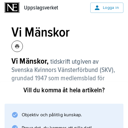
Uppslagsverket
Uppslagsverket
Logga in
Vi Mänskor
Vi Mänskor,
tidskrift utgiven av
Svenska Kvinnors Vänsterförbund (SKV),
grundad 1947 som medlemsblad för
SKV under namnet
Vi Kvinnor i
Vill du komma åt hela artikeln?
demokratiskt världsförbund
.
Tidskriften hette 1959–68
Vi Kvinnor
Objektiv och pålitlig kunskap.
. Debatten kring SKV:s kontroversiella