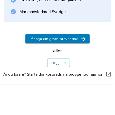
Prova det, du kommer att gilla det!
storlek kan mätas i
grader
Marknadsledare i Sverige.
, varvid ett varv tilldelas storleken 360°. En
rak vinkel
, ett halvt varv, är då 180° och en
rät vinkel
Påbörja din gratis provperiod
,
eller
Logga in
Information om artikeln
Är du lärare? Starta din kostnadsfria provperiod härifrån.