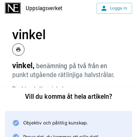
Uppslagsverket
Uppslagsverket
Logga in
vinkel
vinkel,
benämning på två från en
punkt utgående rätlinjiga halvstrålar.
Punkten kallas vinkelns
Vill du komma åt hela artikeln?
spets
och halvstrålarna dess
ben
. Vinkel är också ett mått på vinkelbenens
Objektiv och pålitlig kunskap.
lutning i förhållande till varandra. Vinkelns