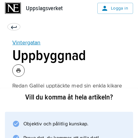
Uppslagsverket
Uppslagsverket
Logga in
Vintergatan
Uppbyggnad
Redan Galilei upptäckte med sin enkla kikare
att Vintergatan kan upplösas i ett ofantligt
Vill du komma åt hela artikeln?
stort antal stjärnor som, var och en för sig, är
för svaga att ses med blotta ögat. Alla dessa
stjärnor, och alla de som vi ser runtom på
Objektiv och pålitlig kunskap.
himlen, tillhör den avgränsade galaxen
Vintergatan. I denna galax