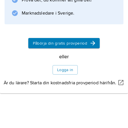
Prova det, du kommer att gilla det!
Dynamik
Marknadsledare i Sverige.
Spiralstruktur
Centrum
Påbörja din gratis provperiod
eller
Information om artikeln
Logga in
Är du lärare? Starta din kostnadsfria provperiod härifrån.