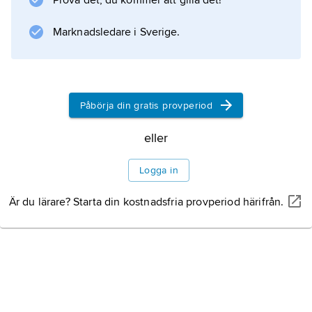
Prova det, du kommer att gilla det!
utgavs samlade i volymen
Colori
Marknadsledare i Sverige.
(’Färger’, 1957).
Påbörja din gratis provperiod
Information om artikeln
eller
Logga in
Är du lärare? Starta din kostnadsfria provperiod härifrån.