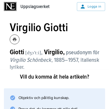
Uppslagsverket
Uppslagsverket
Logga in
Virgilio Giotti
Giotti
Virgilio,
,
pseudonym för
[dʒɔʹt:i]
Virgilio Schönbeck
, 1885–1957, italiensk
lyriker.
Vill du komma åt hela artikeln?
Giotti föddes i Trieste och verkade där större
delen av sitt liv. Han hämtade stoff till sin
diktning från vardagslivet och vänkretsen.
Många av sina melankoliska och formsköna
Objektiv och pålitlig kunskap.
dikter skrev han på triestinsk dialekt; de