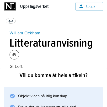
Uppslagsverket
Uppslagsverket
Logga in
William Ockham
Litteraturanvisning
G. Leff,
William of Ockham
Vill du komma åt hela artikeln?
(1975).
Objektiv och pålitlig kunskap.
Information om artikeln