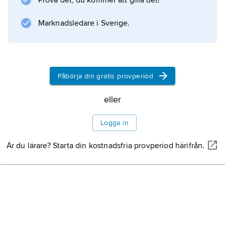
Prova det, du kommer att gilla det!
Marknadsledare i Sverige.
Påbörja din gratis provperiod
eller
Logga in
Är du lärare? Starta din kostnadsfria provperiod härifrån.